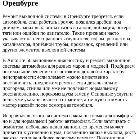
Оренбурге
Ремонт выхлопной системы в Оренбурге требуется, если
автомобиль стал работать громче, появился дребезг под
днищем, запах выхлопных газов в салоне, вибрация, потеря
тяги или ошибки по двигателю. Такие признаки часто
указывают на неисправность глушителя, гофры, резонатора,
катализатора, приёмной трубы, прокладок, креплений или
других элементов выхлопной системы.
В AutoLife 56 выполняем диагностику и ремонт выхлопной
системы автомобиля для разных марок и моделей. Подбираем
оптимальное решение по состоянию деталей и характеру
неисправности: если элемент можно качественно
восстановить, предложим ремонт; если деталь сильно
прогорела, сгнила или уже не подлежит нормальному
восстановлению, порекомендуем замену. Основные услуги и
цены уже указаны выше на странице, а точную стоимость
мастер назовёт после осмотра автомобиля.
Исправная выхлопная система важна не только для комфорта,
но и для нормальной работы автомобиля. Если затягивать с
ремонтом, небольшая неисправность со временем может
привести к усилению шума, появлению запаха выхлопа, росту
расхода топлива и более дорогому ремонту. Поэтому при